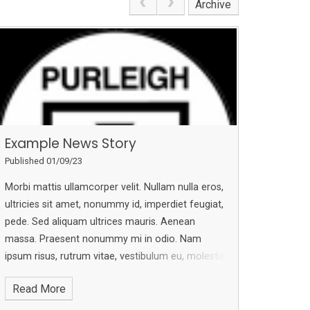
Archive
Example News Story
Published 01/09/23
Morbi mattis ullamcorper velit. Nullam nulla eros,
ultricies sit amet, nonummy id, imperdiet feugiat,
pede. Sed aliquam ultrices mauris.
Aenean
massa. Praesent nonummy mi in odio. Nam
ipsum risus, rutrum vitae, vestibulum eu, molestie
vel, lacus.
In enim justo, rhoncus ut, imperdiet a,
Read More
venenatis vitae, justo. Donec venenatis vulputate
lorem. Aenean vulputate eleifend tellus.