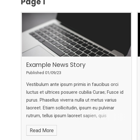
Page 1
Example News Story
Published 01/09/23
Vestibulum ante ipsum primis in faucibus orci
luctus et ultrices posuere cubilia Curae; Fusce id
purus. Phasellus viverra nulla ut metus varius
laoreet. Etiam sollicitudin, ipsum eu pulvinar
rutrum, tellus ipsum laoreet sapien, quis
venenatis ante odio sit amet eros. Curabitur nisi.
Read More
Sed mollis, eros et ultrices tempus, mauris ipsum
aliquam libero, non adipiscing dolor urna a orci.